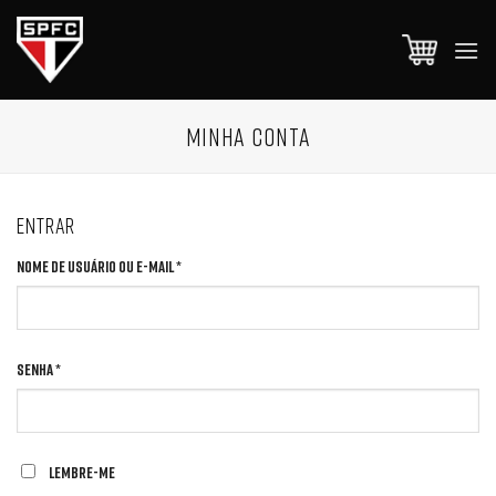
Skip
to
content
MINHA CONTA
ENTRAR
Obrigatório
Nome de usuário ou e-mail
*
Obrigatório
Senha
*
Lembre-me